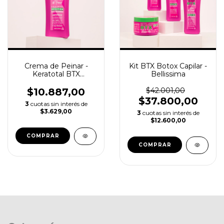
Crema de Peinar -
Kit BTX Botox Capilar -
Keratotal BTX
Bellissima
Bellissima 270ml
$10.887,00
$42.001,00
$37.800,00
3
cuotas sin interés de
$3.629,00
3
cuotas sin interés de
$12.600,00