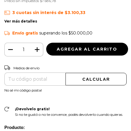
Precio sin impuestos
$7.686,78
3
cuotas sin interés de
$3.100,33
Ver más detalles
Envío gratis
superando los
$50.000,00
CAMBIAR CP
Entregas para el CP:
Medios de envío
CALCULAR
No sé mi código postal
¡Devolvelo gratis!
Si no te gustó o no te convence, podés devolverlo cuando quieras.
Producto: 