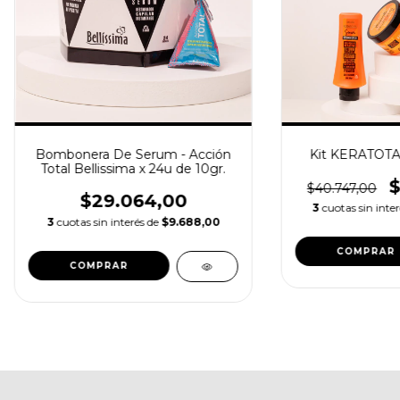
Bombonera De Serum - Acción
Kit KERATOTAL 
Total Bellissima x 24u de 10gr.
$
$40.747,00
$29.064,00
3
cuotas sin inte
3
cuotas sin interés de
$9.688,00